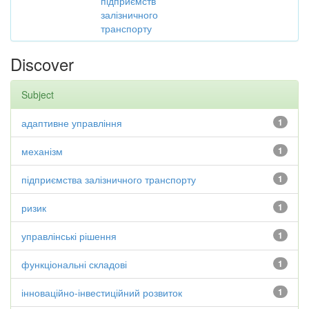
підприємств
залізничного
транспорту
Discover
Subject
адаптивне управління
1
механізм
1
підприємства залізничного транспорту
1
ризик
1
управлінські рішення
1
функціональні складові
1
інноваційно-інвестиційний розвиток
1