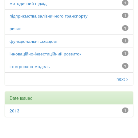
методичний підхід
1
підприємства залізничного транспорту
1
ризик
1
функціональні складові
1
інноваційно-інвестиційний розвиток
1
інтегрована модель
1
next >
Date issued
2013
1