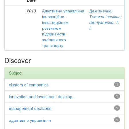
Date
2013
Адаптивне управління
Дем’яненко,
інноваційно-
Тетяна Іванівна
;
інвестиційним
Demyanenko, T.
розвитком
I.
підприємств
залізничного
транспорту
Discover
Subject
clusters of companies
1
innovation and investment develop...
1
management decisions
1
адаптивне управління
1