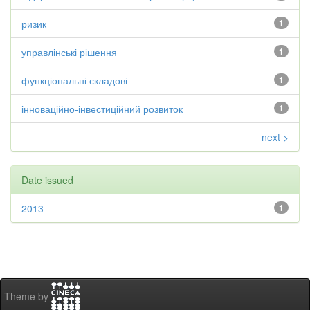
ризик
1
управлінські рішення
1
функціональні складові
1
інноваційно-інвестиційний розвиток
1
next >
Date issued
2013
1
Theme by