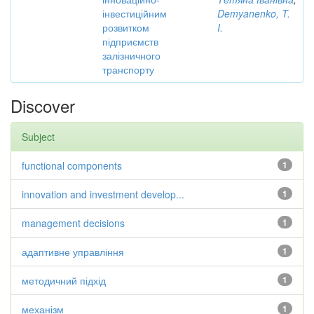
інвестиційним
Demyanenko, T.
розвитком
I.
підприємств
залізничного
транспорту
Discover
Subject
functional components
1
innovation and investment develop...
1
management decisions
1
адаптивне управління
1
методичний підхід
1
механізм
1