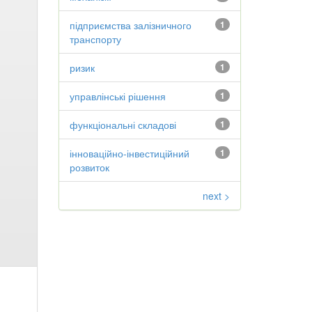
підприємства залізничного
1
транспорту
ризик
1
управлінські рішення
1
функціональні складові
1
інноваційно-інвестиційний
1
розвиток
next >