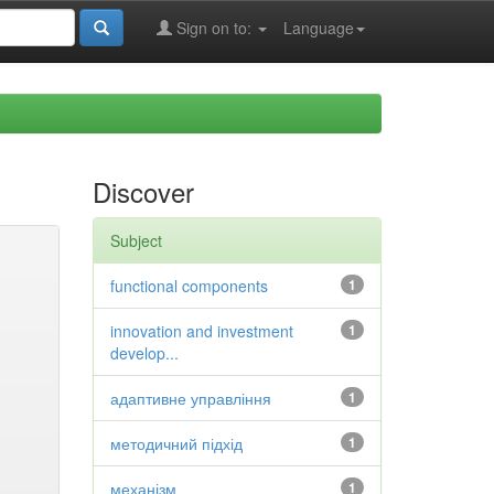
Sign on to:
Language
Discover
Subject
functional components
1
innovation and investment
1
develop...
адаптивне управління
1
методичний підхід
1
механізм
1