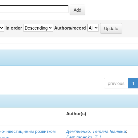
In order
Authors/record
previous
1
Author(s)
но-інвестиційним розвитком
Дем’яненко, Тетяна Іванівна
;
порту
Demyanenko, T. I.