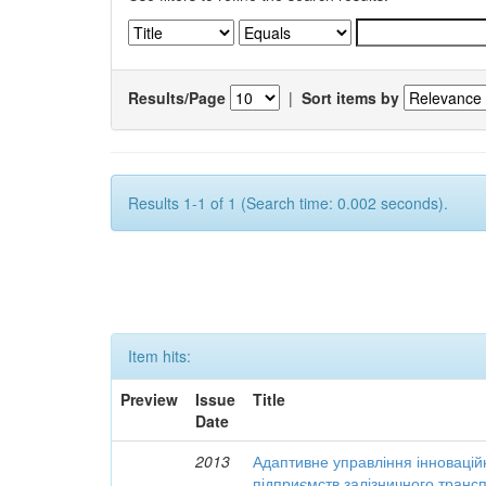
Results/Page
|
Sort items by
Results 1-1 of 1 (Search time: 0.002 seconds).
Item hits:
Preview
Issue
Title
Date
2013
Адаптивне управління інновацій
підприємств залізничного транс