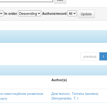
In order
Authors/record
previous
1
Author(s)
но-інвестиційним розвитком
Дем’яненко, Тетяна Іванівна
;
порту
Demyanenko, T. I.