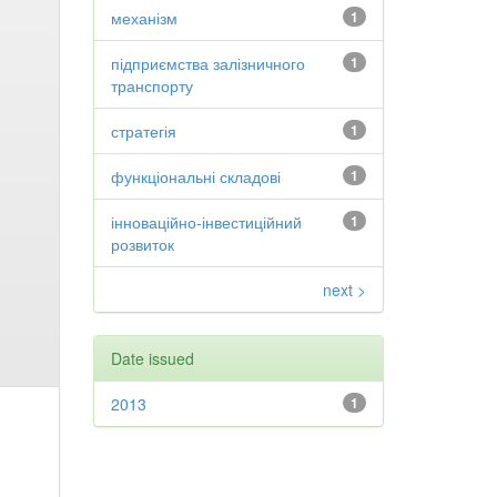
механізм
1
підприємства залізничного
1
транспорту
стратегія
1
функціональні складові
1
інноваційно-інвестиційний
1
розвиток
next >
Date issued
2013
1