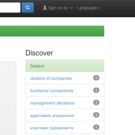
Sign on to:
Language
Discover
Subject
clusters of companies
1
functional components
1
management decisions
1
адаптивне управління
1
кластери підприємств
1