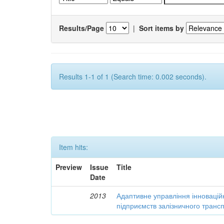
Results/Page
|
Sort items by
Results 1-1 of 1 (Search time: 0.002 seconds).
Item hits:
Preview
Issue
Title
Date
2013
Адаптивне управління інновацій
підприємств залізничного транс