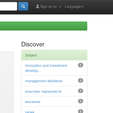
Sign on to:
Language
Discover
Subject
innovation and investment
1
develop...
management decisions
1
кластери підприємств
1
механізм
1
ризик
1