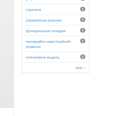
стратегія
1
управлінські рішення
1
функціональні складові
1
інноваційно-інвестиційний
1
розвиток
інтегрована модель
1
next >