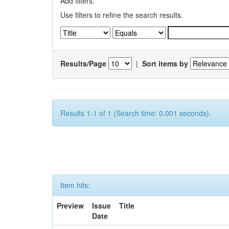
Add filters:
Use filters to refine the search results.
Results/Page
|
Sort items by
Results 1-1 of 1 (Search time: 0.001 seconds).
Item hits:
Preview
Issue
Title
Date