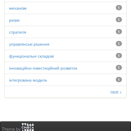
механізм
1
ризик
1
стратегія
1
управлінські рішення
1
функціональні складові
1
інноваційно-інвестиційний розвиток
1
інтегрована модель
1
next >
Theme by