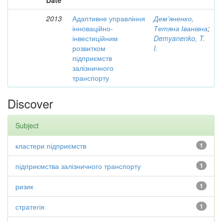
Date
2013
Адаптивне управління
Дем’яненко,
інноваційно-
Тетяна Іванівна
;
інвестиційним
Demyanenko, T.
розвитком
I.
підприємств
залізничного
транспорту
Discover
Subject
кластери підприємств
1
підприємства залізничного транспорту
1
ризик
1
стратегія
1