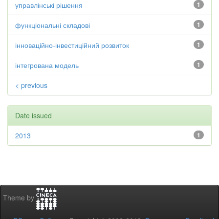
управлінські рішення
1
функціональні складові
1
інноваційно-інвестиційний розвиток
1
інтегрована модель
1
< previous
Date issued
2013
1
Theme by