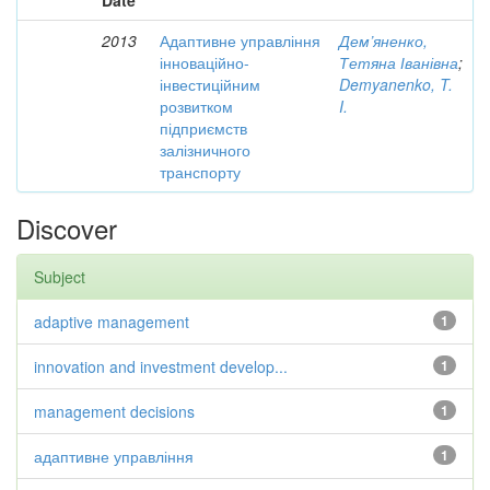
Date
2013
Адаптивне управління
Дем’яненко,
інноваційно-
Тетяна Іванівна
;
інвестиційним
Demyanenko, T.
розвитком
I.
підприємств
залізничного
транспорту
Discover
Subject
adaptive management
1
innovation and investment develop...
1
management decisions
1
адаптивне управління
1