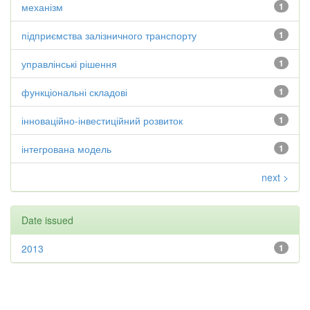
механізм
1
підприємства залізничного транспорту
1
управлінські рішення
1
функціональні складові
1
інноваційно-інвестиційний розвиток
1
інтегрована модель
1
next >
Date issued
2013
1