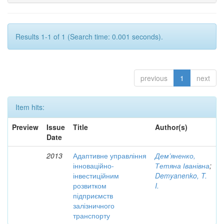
Results 1-1 of 1 (Search time: 0.001 seconds).
previous
1
next
Item hits:
Preview
Issue
Title
Author(s)
Date
2013
Адаптивне управління
Дем’яненко,
інноваційно-
Тетяна Іванівна
;
інвестиційним
Demyanenko, T.
розвитком
I.
підприємств
залізничного
транспорту