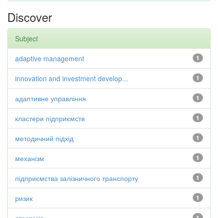
Discover
Subject
adaptive management
1
innovation and investment develop...
1
адаптивне управління
1
кластери підприємств
1
методичний підхід
1
механізм
1
підприємства залізничного транспорту
1
ризик
1
1