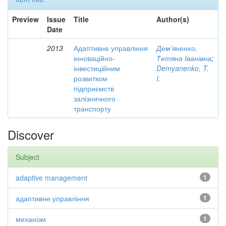
Preview
Issue
Title
Author(s)
Date
2013
Адаптивне управління
Дем’яненко,
інноваційно-
Тетяна Іванівна
;
інвестиційним
Demyanenko, T.
розвитком
I.
підприємств
залізничного
транспорту
Discover
Subject
adaptive management
1
адаптивне управління
1
механізм
1