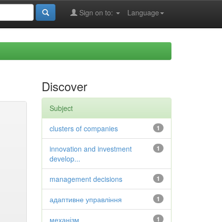
Sign on to:
Language
Discover
Subject
clusters of companies
1
innovation and investment
1
develop...
management decisions
1
адаптивне управління
1
механізм
1