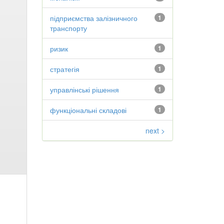
підприємства залізничного
1
транспорту
ризик
1
стратегія
1
управлінські рішення
1
функціональні складові
1
next >