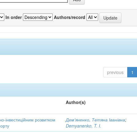
In order
Authors/record
previous
1
Author(s)
но-інвестиційним розвитком
Дем’яненко, Тетяна Іванівна
;
порту
Demyanenko, T. I.