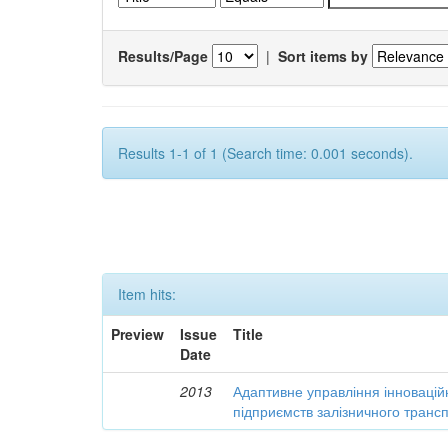
Results/Page
|
Sort items by
Results 1-1 of 1 (Search time: 0.001 seconds).
Item hits:
Preview
Issue
Title
Date
2013
Адаптивне управління інновацій
підприємств залізничного транс