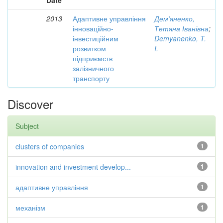
Date
2013
Адаптивне управління
Дем’яненко,
інноваційно-
Тетяна Іванівна
;
інвестиційним
Demyanenko, T.
розвитком
I.
підприємств
залізничного
транспорту
Discover
Subject
clusters of companies
1
innovation and investment develop...
1
адаптивне управління
1
механізм
1