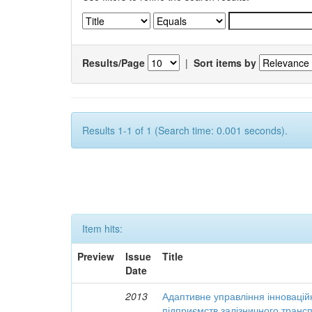
Results/Page
|
Sort items by
Results 1-1 of 1 (Search time: 0.001 seconds).
Item hits:
Preview
Issue
Title
Date
2013
Адаптивне управління інновацій
підприємств залізничного транс