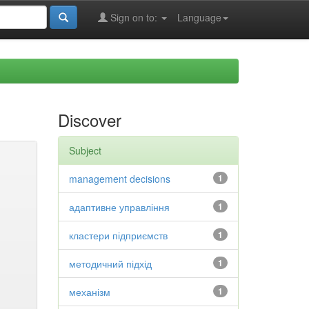
Sign on to:
Language
Discover
Subject
management decisions
1
адаптивне управління
1
кластери підприємств
1
методичний підхід
1
механізм
1