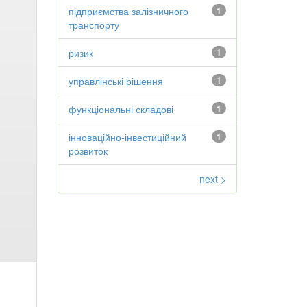
підприємства залізничного
1
транспорту
ризик
1
управлінські рішення
1
функціональні складові
1
інноваційно-інвестиційний
1
розвиток
next >