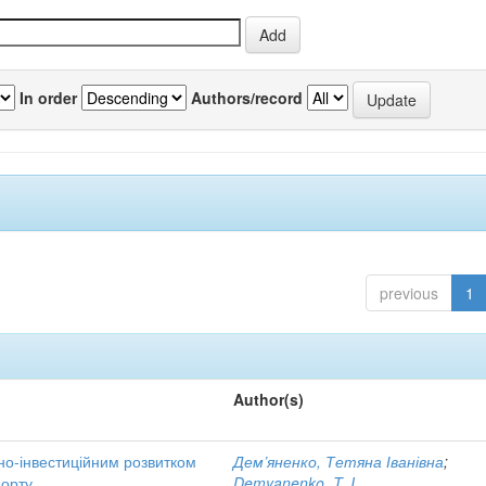
In order
Authors/record
previous
1
Author(s)
но-інвестиційним розвитком
Дем’яненко, Тетяна Іванівна
;
порту
Demyanenko, T. I.