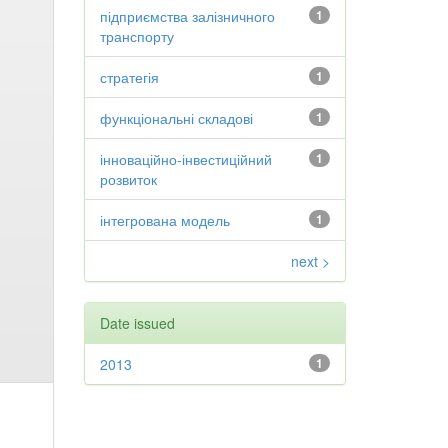
підприємства залізничного
1
транспорту
стратегія
1
функціональні складові
1
інноваційно-інвестиційний
1
розвиток
інтегрована модель
1
next >
Date issued
2013
1