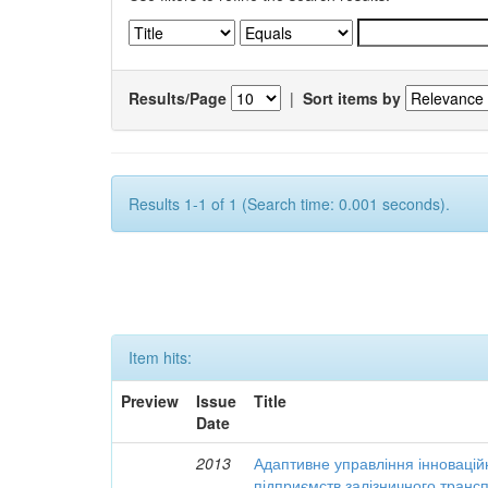
Results/Page
|
Sort items by
Results 1-1 of 1 (Search time: 0.001 seconds).
Item hits:
Preview
Issue
Title
Date
2013
Адаптивне управління інновацій
підприємств залізничного транс