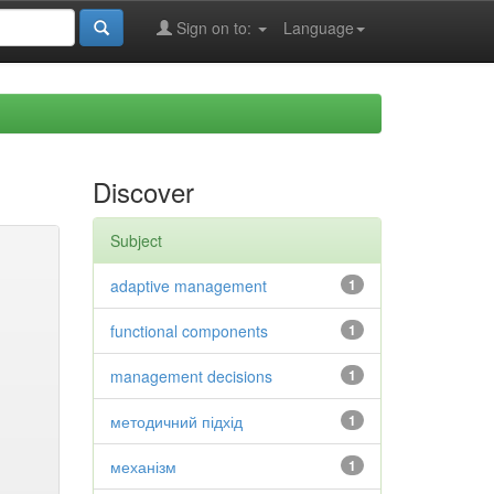
Sign on to:
Language
Discover
Subject
adaptive management
1
functional components
1
management decisions
1
методичний підхід
1
механізм
1