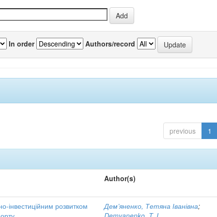
In order
Authors/record
previous
1
Author(s)
но-інвестиційним розвитком
Дем’яненко, Тетяна Іванівна
;
порту
Demyanenko, T. I.