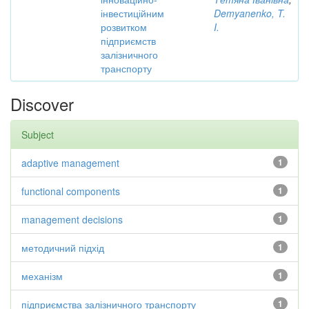
інвестиційним
Demyanenko, T.
розвитком
I.
підприємств
залізничного
транспорту
Discover
Subject
adaptive management
1
functional components
1
management decisions
1
методичний підхід
1
механізм
1
підприємства залізничного транспорту
1