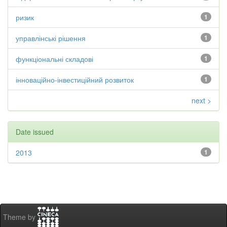
ризик
1
управлінські рішення
1
функціональні складові
1
інноваційно-інвестиційний розвиток
1
next >
Date issued
2013
1
Theme by