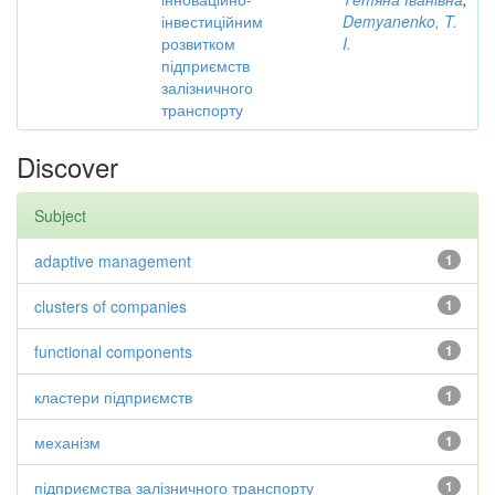
інвестиційним
Demyanenko, T.
розвитком
I.
підприємств
залізничного
транспорту
Discover
Subject
adaptive management
1
clusters of companies
1
functional components
1
кластери підприємств
1
механізм
1
підприємства залізничного транспорту
1