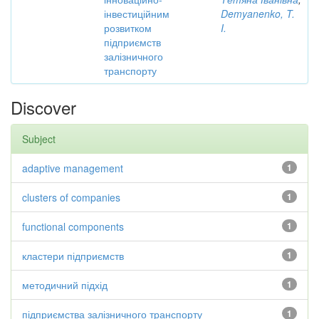
інвестиційним
Demyanenko, T.
розвитком
I.
підприємств
залізничного
транспорту
Discover
Subject
adaptive management
1
clusters of companies
1
functional components
1
кластери підприємств
1
методичний підхід
1
підприємства залізничного транспорту
1