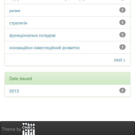
ризик
1
стратегія
1
функціональні складові
1
інноваційно-інвестиційний розвиток
1
next >
Date issued
2013
1
Theme by