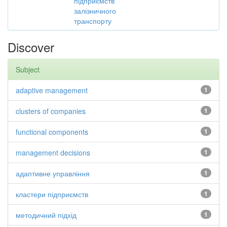
підприємств
залізничного
транспорту
Discover
Subject
adaptive management
1
clusters of companies
1
functional components
1
management decisions
1
адаптивне управління
1
кластери підприємств
1
методичний підхід
1