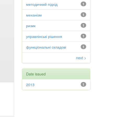
методичний підхід
1
механізм
1
ризик
1
управлінські рішення
1
функціональні складові
1
next >
Date issued
2013
1