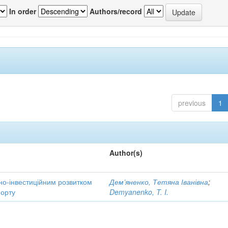
In order
Authors/record
previous
1
Author(s)
но-інвестиційним розвитком
Дем’яненко, Тетяна Іванівна
;
порту
Demyanenko, T. I.