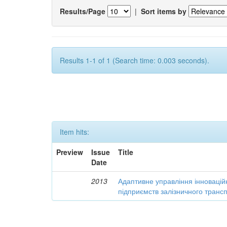
Results/Page
|
Sort items by
Results 1-1 of 1 (Search time: 0.003 seconds).
Item hits:
Preview
Issue
Title
Date
2013
Адаптивне управління інновацій
підприємств залізничного транс