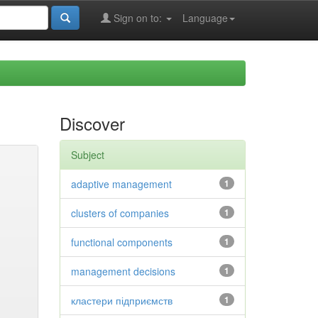
Sign on to:
Language
Discover
Subject
adaptive management
1
clusters of companies
1
functional components
1
management decisions
1
кластери підприємств
1