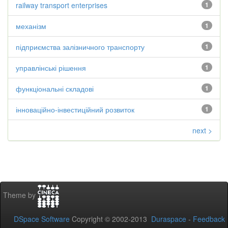
railway transport enterprises
1
механізм
1
підприємства залізничного транспорту
1
управлінські рішення
1
функціональні складові
1
інноваційно-інвестиційний розвиток
1
next >
Theme by
DSpace Software
Copyright © 2002-2013
Duraspace
-
Feedback