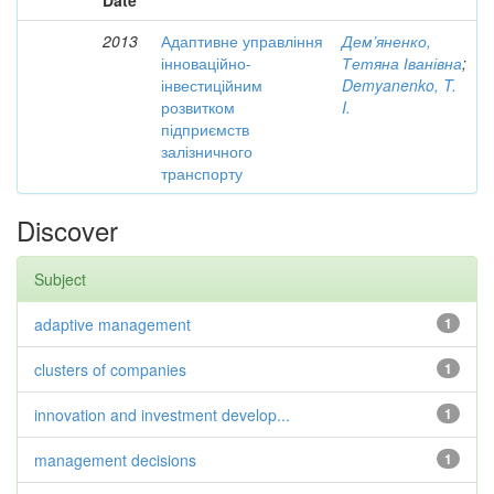
Date
2013
Адаптивне управління
Дем’яненко,
інноваційно-
Тетяна Іванівна
;
інвестиційним
Demyanenko, T.
розвитком
I.
підприємств
залізничного
транспорту
Discover
Subject
adaptive management
1
clusters of companies
1
innovation and investment develop...
1
management decisions
1