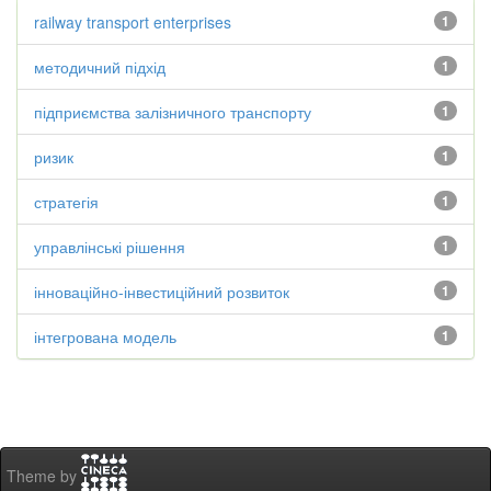
railway transport enterprises
1
методичний підхід
1
підприємства залізничного транспорту
1
ризик
1
стратегія
1
управлінські рішення
1
інноваційно-інвестиційний розвиток
1
інтегрована модель
1
Theme by