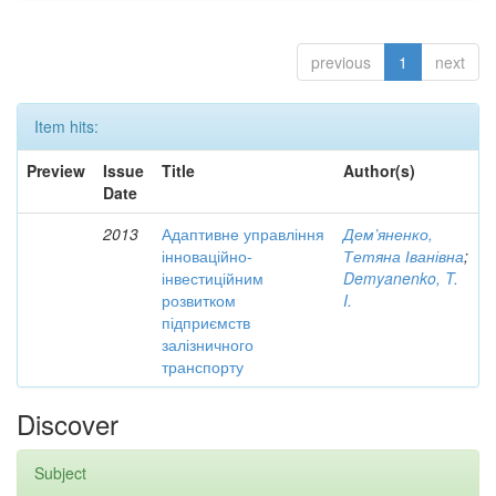
previous
1
next
Item hits:
Preview
Issue
Title
Author(s)
Date
2013
Адаптивне управління
Дем’яненко,
інноваційно-
Тетяна Іванівна
;
інвестиційним
Demyanenko, T.
розвитком
I.
підприємств
залізничного
транспорту
Discover
Subject