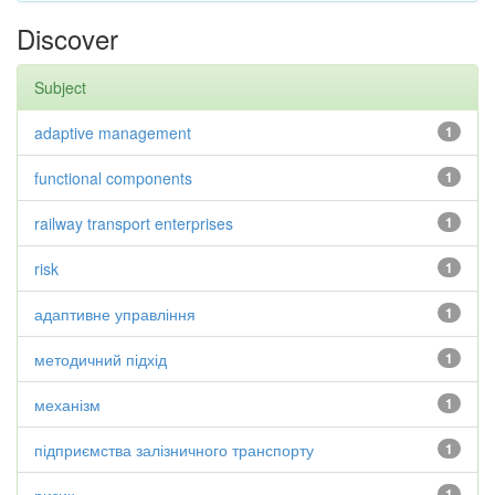
Discover
Subject
adaptive management
1
functional components
1
railway transport enterprises
1
risk
1
адаптивне управління
1
методичний підхід
1
механізм
1
підприємства залізничного транспорту
1
1