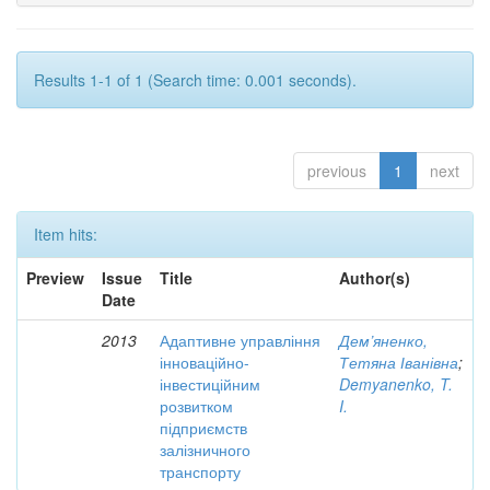
Results 1-1 of 1 (Search time: 0.001 seconds).
previous
1
next
Item hits:
Preview
Issue
Title
Author(s)
Date
2013
Адаптивне управління
Дем’яненко,
інноваційно-
Тетяна Іванівна
;
інвестиційним
Demyanenko, T.
розвитком
I.
підприємств
залізничного
транспорту