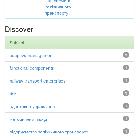
підприємств
залізничного
транспорту
Discover
Subject
adaptive management
1
functional components
1
railway transport enterprises
1
risk
1
адаптивне управління
1
методичний підхід
1
підприємства залізничного транспорту
1