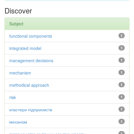
Discover
Subject
functional components
1
integrated model
1
management decisions
1
mechanism
1
methodical approach
1
risk
1
кластери підприємств
1
механізм
1
1