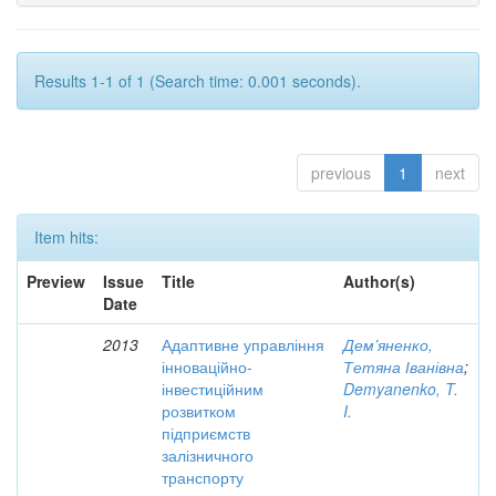
Results 1-1 of 1 (Search time: 0.001 seconds).
previous
1
next
Item hits:
Preview
Issue
Title
Author(s)
Date
2013
Адаптивне управління
Дем’яненко,
інноваційно-
Тетяна Іванівна
;
інвестиційним
Demyanenko, T.
розвитком
I.
підприємств
залізничного
транспорту