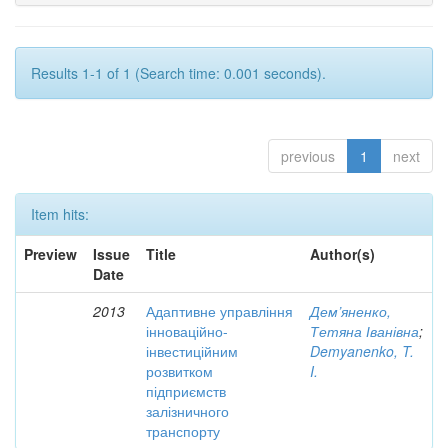
Results 1-1 of 1 (Search time: 0.001 seconds).
previous
1
next
Item hits:
Preview
Issue
Title
Author(s)
Date
2013
Адаптивне управління
Дем’яненко,
інноваційно-
Тетяна Іванівна
;
інвестиційним
Demyanenko, T.
розвитком
I.
підприємств
залізничного
транспорту