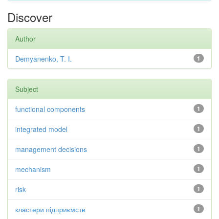
Discover
Author
Demyanenko, T. I.
1
Subject
functional components
1
integrated model
1
management decisions
1
mechanism
1
risk
1
кластери підприємств
1