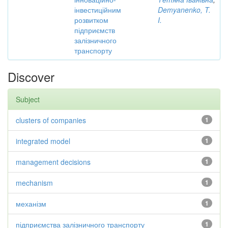
інвестиційним
Demyanenko, T.
розвитком
I.
підприємств
залізничного
транспорту
Discover
Subject
clusters of companies
1
integrated model
1
management decisions
1
mechanism
1
механізм
1
підприємства залізничного транспорту
1