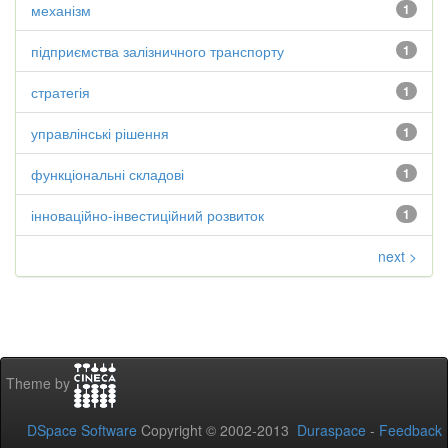
механізм
1
підприємства залізничного транспорту
1
стратегія
1
управлінські рішення
1
функціональні складові
1
інноваційно-інвестиційний розвиток
1
next >
Theme by
DSpace Software
Copyright © 2002-2013
Duraspace
-
Feedback