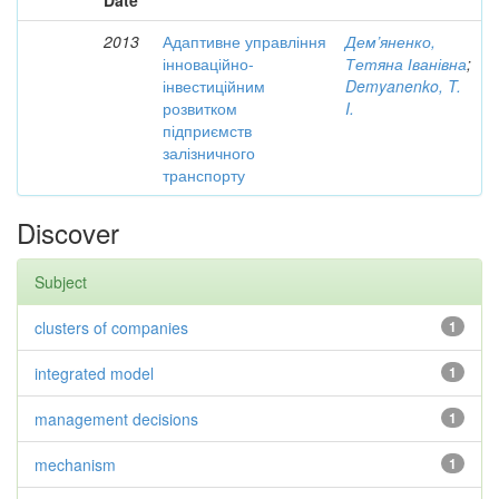
Date
2013
Адаптивне управління
Дем’яненко,
інноваційно-
Тетяна Іванівна
;
інвестиційним
Demyanenko, T.
розвитком
I.
підприємств
залізничного
транспорту
Discover
Subject
clusters of companies
1
integrated model
1
management decisions
1
mechanism
1