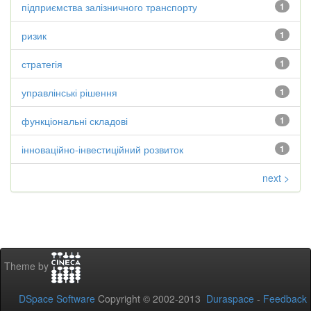
підприємства залізничного транспорту
1
ризик
1
стратегія
1
управлінські рішення
1
функціональні складові
1
інноваційно-інвестиційний розвиток
1
next >
Theme by
DSpace Software
Copyright © 2002-2013
Duraspace
-
Feedback