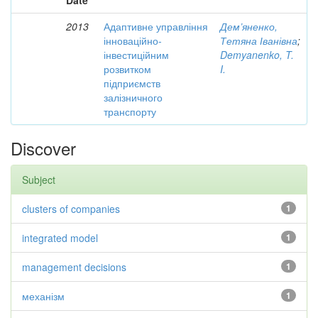
Date
2013
Адаптивне управління
Дем’яненко,
інноваційно-
Тетяна Іванівна
;
інвестиційним
Demyanenko, T.
розвитком
I.
підприємств
залізничного
транспорту
Discover
Subject
clusters of companies
1
integrated model
1
management decisions
1
механізм
1