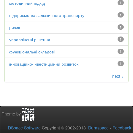
методичний підхід
1
підприємства залізничного транспорту
1
ризик
1
управлінські рішення
1
функціональні складові
1
інноваційно-інвестиційний розвиток
1
next >
Theme by
DSpace Software
Copyright © 2002-2013
Duraspace
-
Feedback