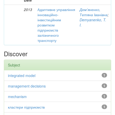
Date
2013
Адаптивне управління
Дем’яненко,
інноваційно-
Тетяна Іванівна
;
інвестиційним
Demyanenko, T.
розвитком
I.
підприємств
залізничного
транспорту
Discover
Subject
integrated model
1
management decisions
1
mechanism
1
кластери підприємств
1