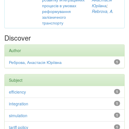
процесів в умовах
Юріївна
;
реформування
Rebrova, A.
залізничного
транспорту
Discover
Author
Реброва, Анастасія Юріївна
1
Subject
efficiency
1
integration
1
simulation
1
tariff policy
1