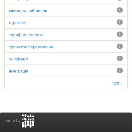
міжнародний ринок
1
стратегія
1
тарифна політика
1
транзитні перевезення
1
уніфікація
1
інтеграція
1
next >
Theme by