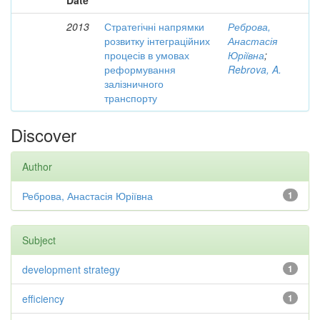
Date
2013
Стратегічні напрямки
Реброва,
розвитку інтеграційних
Анастасія
процесів в умовах
Юріївна
;
реформування
Rebrova, A.
залізничного
транспорту
Discover
Author
Реброва, Анастасія Юріївна
1
Subject
development strategy
1
efficiency
1