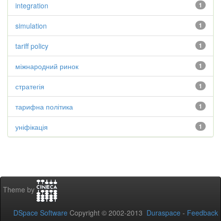
integration
1
simulation
1
tariff policy
1
міжнародний ринок
1
стратегія
1
тарифна політика
1
уніфікація
1
Theme by
DSpace Software
Copyright © 2002-2013
Duraspace
-
Feedback