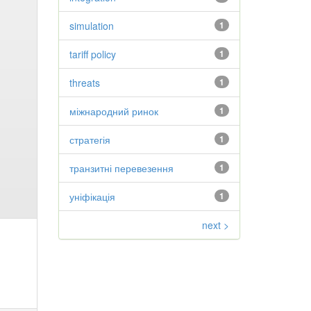
simulation
1
tariff policy
1
threats
1
міжнародний ринок
1
стратегія
1
транзитні перевезення
1
уніфікація
1
next >