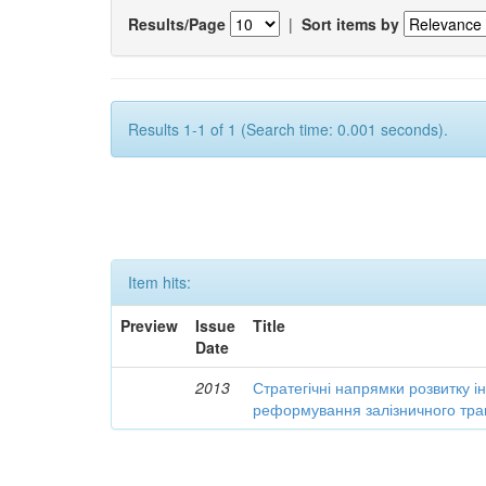
Results/Page
|
Sort items by
Results 1-1 of 1 (Search time: 0.001 seconds).
Item hits:
Preview
Issue
Title
Date
2013
Стратегічні напрямки розвитку і
реформування залізничного тра