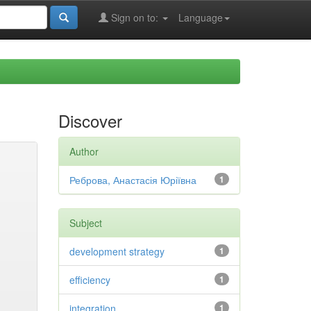
Sign on to:
Language
Discover
Author
Реброва, Анастасія Юріївна
1
Subject
development strategy
1
efficiency
1
integration
1