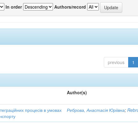
In order
Authors/record
previous
1
Author(s)
нтеграційних процесів в умовах
Реброва, Анастасія Юріївна
;
Rebro
нспорту