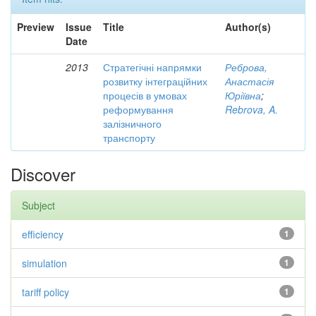
Preview
Issue
Title
Author(s)
Date
2013
Стратегічні напрямки
Реброва,
розвитку інтеграційних
Анастасія
процесів в умовах
Юріївна
;
реформування
Rebrova, A.
залізничного
транспорту
Discover
Subject
efficiency
1
simulation
1
tariff policy
1