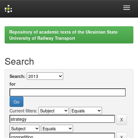
Skip
navigation
Repository of academic texts of the Ukrainian State
University of Railway Transport
Search
Search:
for
Current filters: