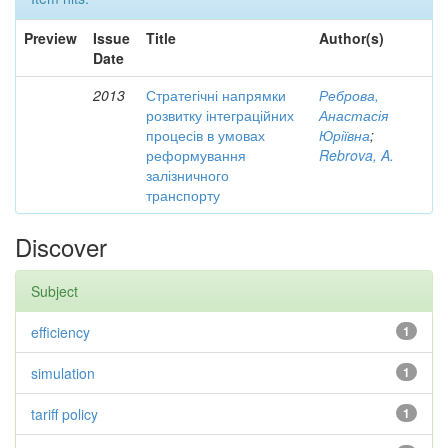
Preview
Issue
Title
Author(s)
Date
2013
Стратегічні напрямки
Реброва,
розвитку інтеграційних
Анастасія
процесів в умовах
Юріївна
;
реформування
Rebrova, A.
залізничного
транспорту
Discover
Subject
efficiency
1
simulation
1
tariff policy
1