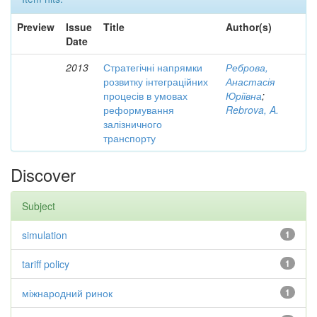
Preview
Issue
Title
Author(s)
Date
2013
Стратегічні напрямки
Реброва,
розвитку інтеграційних
Анастасія
процесів в умовах
Юріївна
;
реформування
Rebrova, A.
залізничного
транспорту
Discover
Subject
simulation
1
tariff policy
1
міжнародний ринок
1