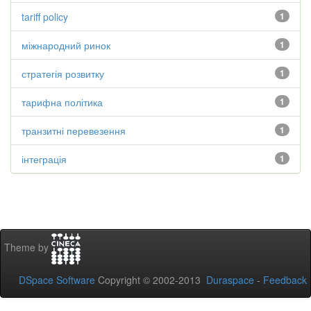
tariff policy
1
міжнародний ринок
1
стратегія розвитку
1
тарифна політика
1
транзитні перевезення
1
інтеграція
1
Theme by
DSpace Software
Copyright © 2002-2013
Duraspace
-
Feedback