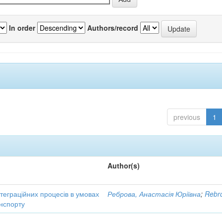
In order
Authors/record
previous
1
Author(s)
нтеграційних процесів в умовах
Реброва, Анастасія Юріївна
;
Rebro
нспорту