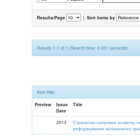
Results/Page
|
Sort items by
Results 1-1 of 1 (Search time: 0.001 seconds).
Item hits:
Preview
Issue
Title
Date
2013
Стратегічні напрямки розвитку і
реформування залізничного тра