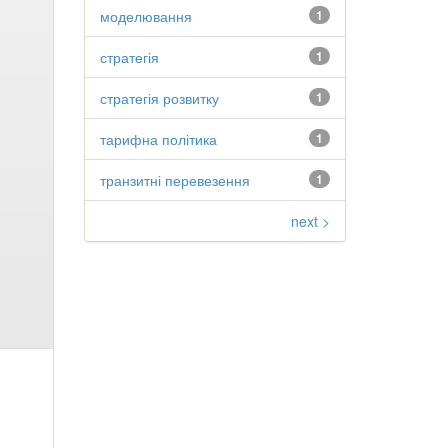
моделювання
1
стратегія
1
стратегія розвитку
1
тарифна політика
1
транзитні перевезення
1
next >