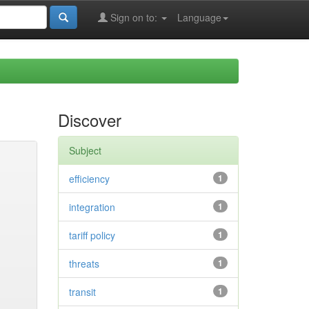
Sign on to:
Language
Discover
Subject
efficiency
1
integration
1
tariff policy
1
threats
1
transit
1