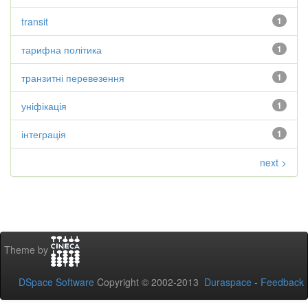
transit
1
тарифна політика
1
транзитні перевезення
1
уніфікація
1
інтеграція
1
next >
Theme by
DSpace Software
Copyright © 2002-2013
Duraspace
-
Feedback