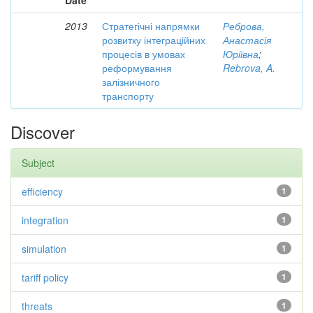
Date
2013
Стратегічні напрямки
Реброва,
розвитку інтеграційних
Анастасія
процесів в умовах
Юріївна
;
реформування
Rebrova, A.
залізничного
транспорту
Discover
Subject
efficiency
1
integration
1
simulation
1
tariff policy
1
threats
1