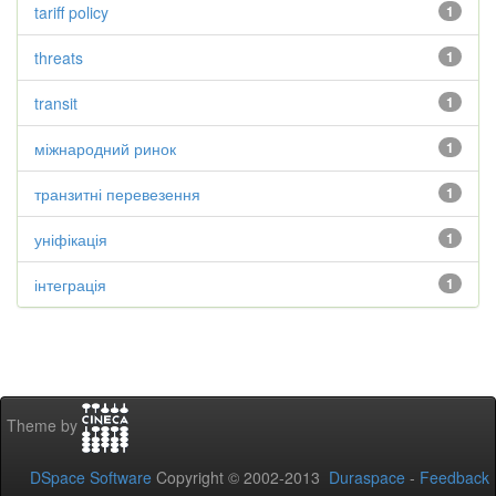
tariff policy
1
threats
1
transit
1
міжнародний ринок
1
транзитні перевезення
1
уніфікація
1
інтеграція
1
Theme by
DSpace Software
Copyright © 2002-2013
Duraspace
-
Feedback