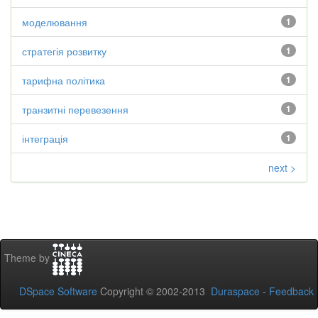
моделювання
1
стратегія розвитку
1
тарифна політика
1
транзитні перевезення
1
інтеграція
1
next >
Theme by
DSpace Software
Copyright © 2002-2013
Duraspace
-
Feedback