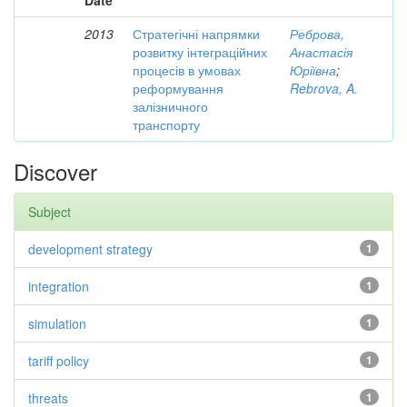
Date
2013
Стратегічні напрямки
Реброва,
розвитку інтеграційних
Анастасія
процесів в умовах
Юріївна
;
реформування
Rebrova, A.
залізничного
транспорту
Discover
Subject
development strategy
1
integration
1
simulation
1
tariff policy
1
threats
1