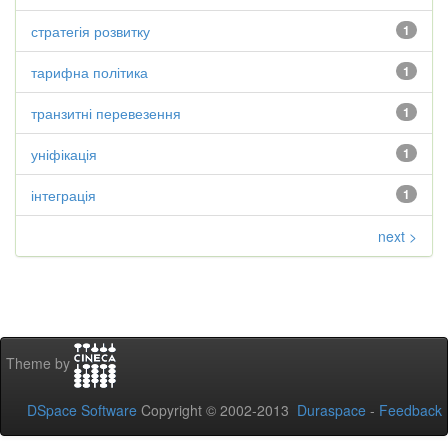
стратегія розвитку
1
тарифна політика
1
транзитні перевезення
1
уніфікація
1
інтеграція
1
next >
Theme by
DSpace Software
Copyright © 2002-2013
Duraspace
-
Feedback