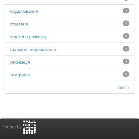
моделювання
1
стратегія
1
стратегія розвитку
1
транзитні перевезення
1
уніфікація
1
інтеграція
1
next >
Theme by