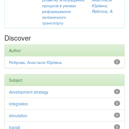
процесів в умовах
Юріївна
;
реформування
Rebrova, A.
залізничного
транспорту
Discover
Author
Реброва, Анастасія Юріївна
1
Subject
development strategy
1
integration
1
simulation
1
transit
1