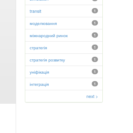
transit
1
моделювання
1
міжнародний ринок
1
стратегія
1
стратегія розвитку
1
уніфікація
1
інтеграція
1
next >