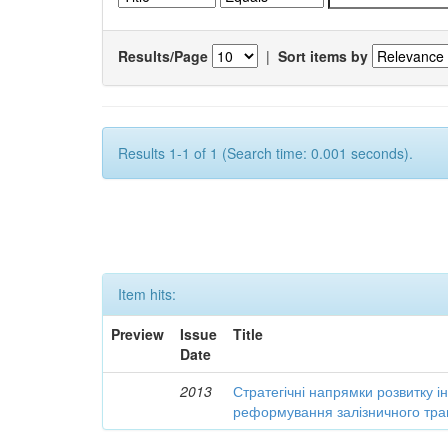
Results/Page
|
Sort items by
Results 1-1 of 1 (Search time: 0.001 seconds).
Item hits:
Preview
Issue
Title
Date
2013
Стратегічні напрямки розвитку і
реформування залізничного тра