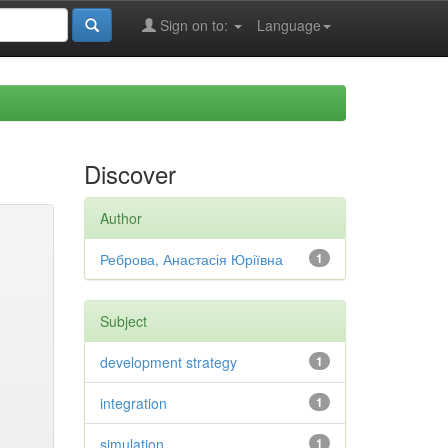
Sign on to:
Language
Discover
Author
Реброва, Анастасія Юріївна
1
Subject
development strategy
1
integration
1
simulation
1