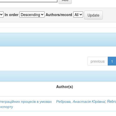
In order
Authors/record
previous
1
Author(s)
нтеграційних процесів в умовах
Реброва, Анастасія Юріївна
;
Rebro
нспорту