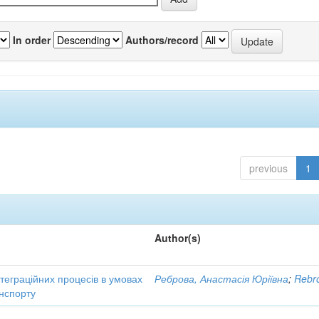
In order
Authors/record
previous
1
Author(s)
нтеграційних процесів в умовах
Реброва, Анастасія Юріївна
;
Rebro
нспорту