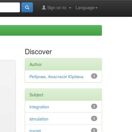
Sign on to:
Language
Discover
Author
Реброва, Анастасія Юріївна
1
Subject
integration
1
simulation
1
transit
1