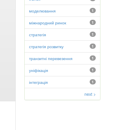
моделювання
1
міжнародний ринок
1
стратегія
1
стратегія розвитку
1
транзитні перевезення
1
уніфікація
1
інтеграція
1
next >