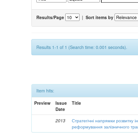
Results/Page
|
Sort items by
Results 1-1 of 1 (Search time: 0.001 seconds).
Item hits:
Preview
Issue
Title
Date
2013
Стратегічні напрямки розвитку і
реформування залізничного тра