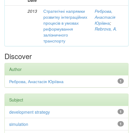
Date
2013
Стратегічні напрямки
Реброва,
розвитку інтеграційних
Анастасія
процесів в умовах
Юріївна
;
реформування
Rebrova, A.
залізничного
транспорту
Discover
Author
Реброва, Анастасія Юріївна
1
Subject
development strategy
1
simulation
1