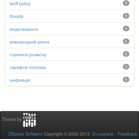
tariff policy
1
threats
1
моделювання
1
міжнародний ринок
1
стратегія розвитку
1
тарифна політика
1
уніфікація
1
Theme by
DSpace Software
Copyright © 2002-2013
Duraspace
-
Feedback