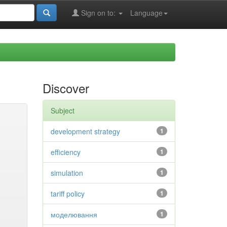
Sign on to:
Language
Discover
Subject
development strategy
1
efficiency
1
simulation
1
tariff policy
1
моделювання
1