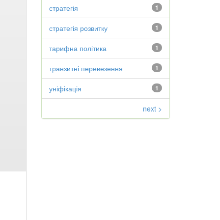
стратегія
1
стратегія розвитку
1
тарифна політика
1
транзитні перевезення
1
уніфікація
1
next >