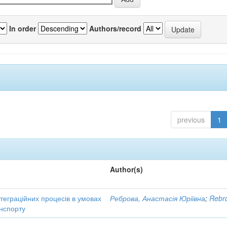
In order
Authors/record
previous
1
Author(s)
нтеграційних процесів в умовах
Реброва, Анастасія Юріївна
;
Rebro
нспорту