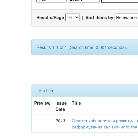
Results/Page
|
Sort items by
Results 1-1 of 1 (Search time: 0.001 seconds).
Item hits:
Preview
Issue
Title
Date
2013
Стратегічні напрямки розвитку і
реформування залізничного тра