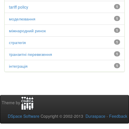
tariff policy
1
моделювання
1
міжнародний ринок
1
стратегія
1
транзитні перевезення
1
інтеграція
1
Theme by
DSpace Software
Copyright © 2002-2013
Duraspace
-
Feedback