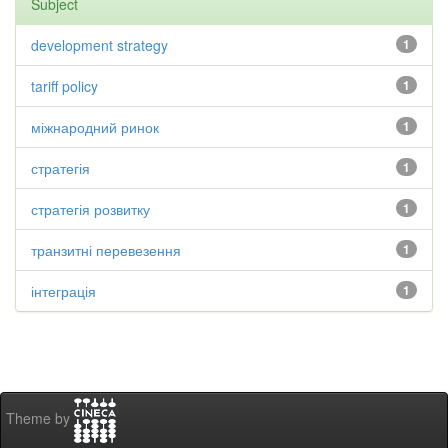
Subject
development strategy
1
tariff policy
1
міжнародний ринок
1
стратегія
1
стратегія розвитку
1
транзитні перевезення
1
інтеграція
1
Theme by